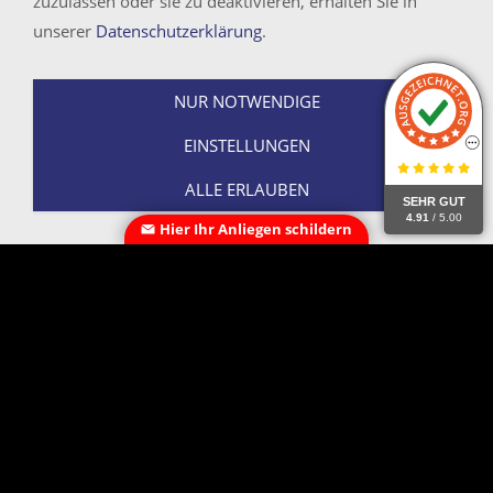
zuzulassen oder sie zu deaktivieren, erhalten Sie in
unserer
Datenschutzerklärung
.
IHRE THEMEN IM EINZELNEN
NUR NOTWENDIGE
Die Leistungen unserer Detektei im
EINSTELLUNGEN
Überblick
ALLE ERLAUBEN
SEHR GUT
4.91
/ 5.00
Beobachtungen und Ermittlungen zur
Hier Ihr Anliegen schildern
Wahrheitsfindung
Familienrechtliche, mietrechtliche oder sonstige
Angelegenheit? Sprechen Sie uns an, wenn Sie hier Ihr
Thema nicht finden. Wir bieten ein umfassendes Beweis-
und Informationsmanagement an.
Ermittlungen und Beobachtungen →