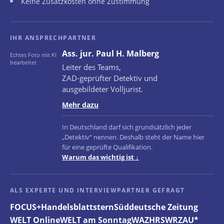
Keine Zusatzkosten ohne Zustimmung
IHR ANSPRECHPARTNER
Ass. jur. Paul H. Malberg
Echtes Foto mit KI
bearbeitet
Leiter des Teams,
ZAD-geprüfter Detektiv und
ausgebildeter Volljurist.
Mehr dazu
In Deutschland darf sich grundsätzlich jeder
„Detektiv“ nennen. Deshalb steht der Name hier
für eine geprüfte Qualifikation.
Warum das wichtig ist ↓
ALS EXPERTE UND INTERVIEWPARTNER GEFRAGT
FOCUS+
Handelsblatt
stern
Süddeutsche Zeitung
WELT Online
WELT am Sonntag
WAZ
HR
SWR
ZAU*