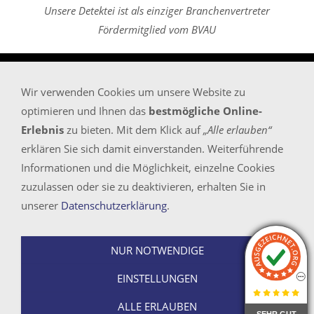
Unsere Detektei ist als einziger Branchenvertreter
Fördermitglied vom BVAU
Wir verwenden Cookies um unsere Website zu
Startseite
optimieren und Ihnen das
bestmögliche Online-
Sitemap
Erlebnis
zu bieten. Mit dem Klick auf
„Alle erlauben“
Impressum/Rechtliches/KI und Bildnachweise
erklären Sie sich damit einverstanden. Weiterführende
Kontaktadressen
Informationen und die Möglichkeit, einzelne Cookies
Datenschutz
zuzulassen oder sie zu deaktivieren, erhalten Sie in
unserer
Datenschutzerklärung
.
Bundesweit (Inland) kostenlos erreichbar unter
NUR NOTWENDIGE
Tel.: 0800 - 30 50 757
E-Mail
info@proof-management.de
EINSTELLUNGEN
© 2026 - Detektei PROOF-MANAGEMENT GMBH
ALLE ERLAUBEN
SEHR GUT
SEHR GUT