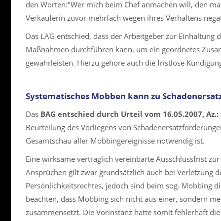
den Worten:"Wer mich beim Chef anmachen will, den mache
Verkäuferin zuvor mehrfach wegen ihres Verhaltens negat
Das LAG entschied, dass der Arbeitgeber zur Einhaltung d
Maßnahmen durchführen kann, um ein geordnetes Zusa
gewährleisten. Hierzu gehöre auch die fristlose Kündigun
Systematisches Mobben kann zu Schadenersatz
Das
BAG entschied durch Urteil vom 16.05.2007, Az.:
Beurteilung des Vorliegens von Schadenersatzforderung
Gesamtschau aller Mobbingereignisse notwendig ist.
Eine wirksame vertraglich vereinbarte Ausschlussfrist z
Ansprüchen gilt zwar grundsätzlich auch bei Verletzung 
Persönlichkeitsrechtes, jedoch sind beim sog. Mobbing d
beachten, dass Mobbing sich nicht aus einer, sondern 
zusammensetzt. Die Vorinstanz hatte somit fehlerhaft die 