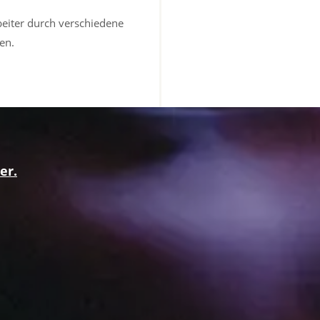
beiter durch verschiedene
en.
er.