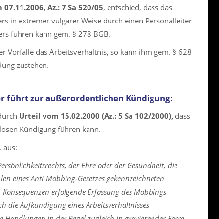
 07.11.2006, Az.: 7 Sa 520/05
, entschied, dass das
s in extremer vulgärer Weise durch einen Personalleiter
ers führen kann gem. § 278 BGB.
r Vorfälle das Arbeitsverhältnis, so kann ihm gem. § 628
dung zustehen.
r führt zur außerordentlichen Kündigung:
 durch
Urteil vom 15.02.2000 (Az.: 5 Sa 102/2000),
dass
tlosen Kündigung führen kann.
. aus:
ersönlichkeitsrechts, der Ehre oder der Gesundheit, die
len eines Anti-Mobbing-Gesetzes gekennzeichneten
hen Konsequenzen erfolgende Erfassung des Mobbings
ich die Aufkündigung eines Arbeitsverhältnisses
ige Handlungen in der Regel zugleich in gravierender Form