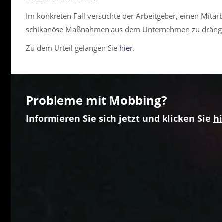
Im konkreten Fall versuchte der Arbeitgeber, einen Mitar
schikanöse Maßnahmen aus dem Unternehmen zu dräng
Zu dem Urteil gelangen Sie
hier
.
Probleme mit Mobbing?
Informieren Sie sich jetzt und klicken Sie
hi