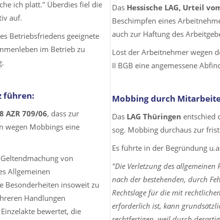
 ich platt." Überdies fiel die
Das
Hessische LAG, Urteil vom
iv auf.
Beschimpfen eines Arbeitnehmer
auch zur Haftung des Arbeitgeb
es Betriebsfriedens geeignete
mmenleben im Betrieb zu
Löst der Arbeitnehmer wegen de
g.
II BGB eine angemessene Abfin
 führen:
Mobbing durch Mitarbeite
 8 AZR 709/06
, dass zur
Das
LAG Thüringen
entschied
en wegen Mobbings eine
sog. Mobbing durchaus zur fris
Es führte in der Begründung u.a
ur Geltendmachung von
"Die Verletzung des allgemeinen P
des Allgemeinen
nach der bestehenden, durch Feh
ie Besonderheiten insoweit zu
Rechtslage für die mit rechtlic
mehreren Handlungen
erforderlich ist, kann grundsätzl
Einzelakte bewertet, die
rechtfertigen, weil durch derart